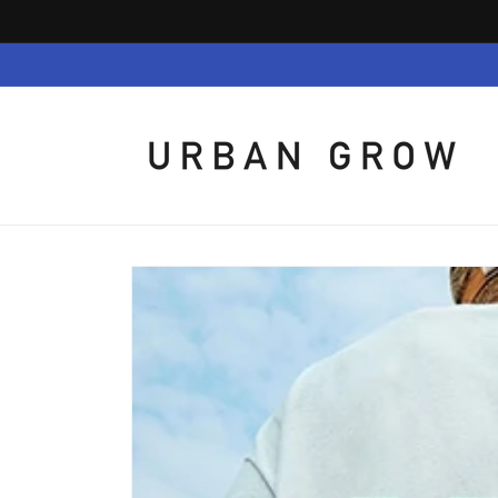
Skip to
content
Skip to
product
information