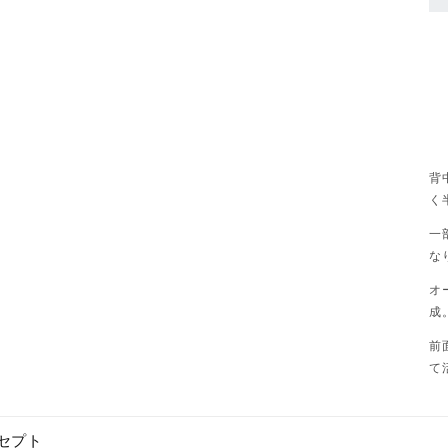
背
く
一
な
オ
成
前
て
セプト