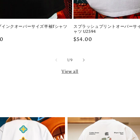
プインクオーバーサイズ半袖Tシャツ
スプラッシュプリントオーバーサイ
ャツ U2594
ar
00
Regular
$54.00
price
of
1
/
9
View all