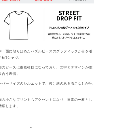
半
半
袖
袖
T
T
シ
シ
ャ
ャ
ツ
ツ
U2252
U2252
中一面に散りばめたパズルピースのグラフィックが目を引
半袖Tシャツ。
部のピースは市松模様になっており、文字とデザインが重
り合う表情。
ーバーサイズのシルエットで、抜け感のある着こなしが完
。
面の小さなプリントもアクセントになり、日常の一枚とし
活躍します。