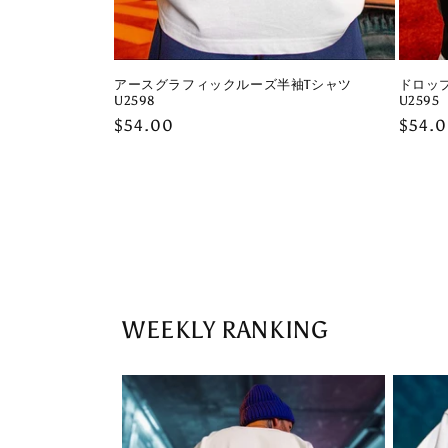
アースグラフィックルーズ半袖Tシャツ
ドロッ
U2598
U2595
Regular
$54.00
Regul
$54.
price
price
WEEKLY RANKING