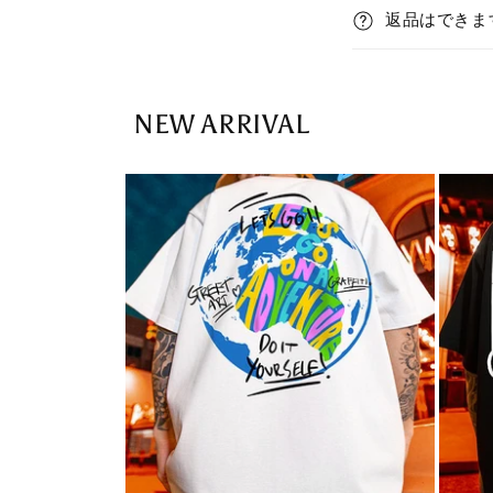
返品はできま
a
n
p
t
s
NEW ARRIVAL
i
b
l
e
c
o
n
t
e
n
t