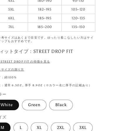
4XL
180–190
95–110
5XL
182–195
105–120
6XL
185–195
120–135
7XL
185–200
135–150
参考サイズはあくまで目安です。ゆったり着こなしたい方はサイ
アップもおすすめです。
ィットタイプ：STREET DROP FIT
※STREET DROP FIT の特徴を見る
※サイズの測り方
 : 綿100%
 : 通常 6.5OZ , 厚手 8.9OZ（※カラー名に厚手の記載あり）
ラー
White
Green
Black
イズ
M
L
XL
2XL
3XL