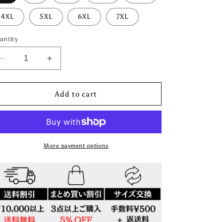
4XL
5XL
6XL
7XL
antity
Decrease
Increase
quantity
quantity
for
for
Add to cart
ロ
ロ
ジ
ジ
カ
カ
ル
ル
ピ
ピ
More payment options
ー
ー
ス
ス
デ
デ
ザ
ザ
イ
イ
ン
ン