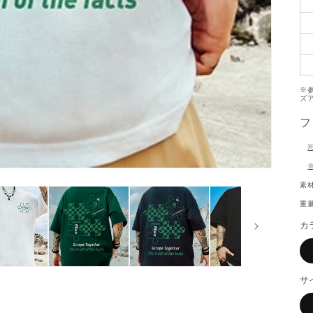
※
ズ
フ
素材
重量
カ
サ