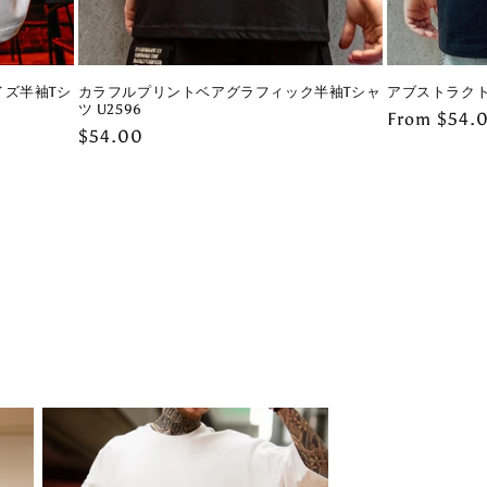
ズ半袖Tシ
カラフルプリントベアグラフィック半袖Tシャ
アブストラクト
ツ U2596
Regular
From $54.
Regular
$54.00
price
price