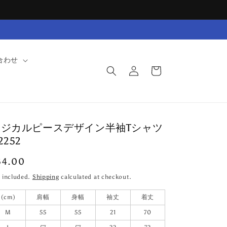
合わせ
Log
Cart
in
ロジカルピースデザイン半袖Tシャツ
2252
egular
54.00
ice
x included.
Shipping
calculated at checkout.
(cm)
肩幅
身幅
袖丈
着丈
M
55
55
21
70