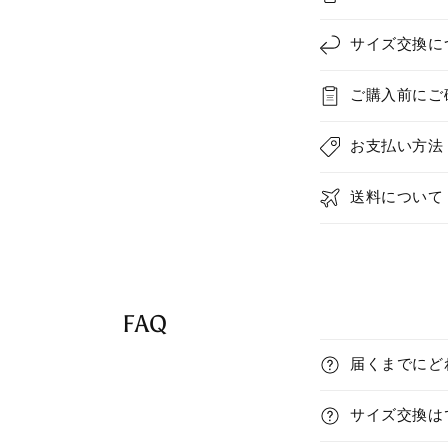
o
l
サイズ交換に
l
ご購入前にご
a
p
お支払い方法
s
i
送料について
b
l
e
FAQ
c
C
o
届くまでにど
o
n
l
t
サイズ交換は
l
e