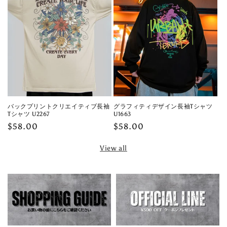
バックプリントクリエイティブ長袖
グラフィティデザイン長袖Tシャツ
Tシャツ U2267
U1663
Regular
$58.00
Regular
$58.00
price
price
View all