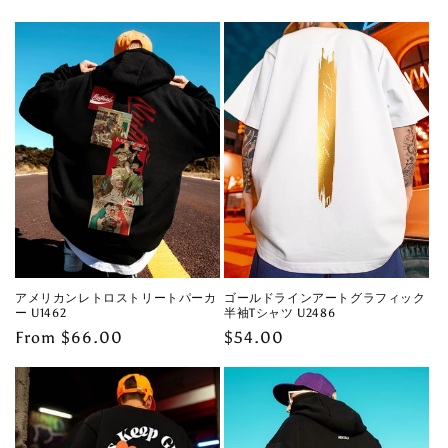
price
price
アメリカンレトロストリートパーカ
ゴールドラインアートグラフィック
ー U1462
半袖Tシャツ U2486
Regular
From $66.00
Regular
$54.00
price
price