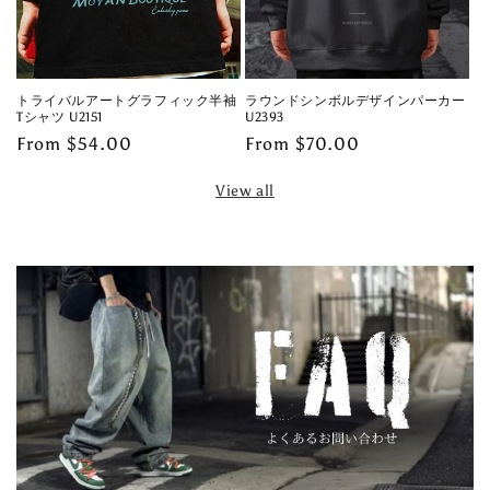
トライバルアートグラフィック半袖
ラウンドシンボルデザインパーカー
Tシャツ U2151
U2393
Regular
From $54.00
Regular
From $70.00
price
price
View all