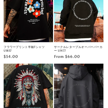
フラワープリント半袖Tシャツ
サークルレタープルオーバーパーカ
U1857
ー U1477
Regular
$54.00
Regular
From $66.00
price
price