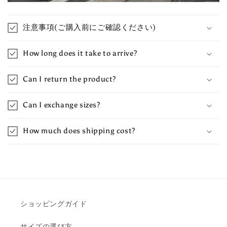
C
o
注意事項(ご購入前にご確認ください)
l
l
How long does it take to arrive?
a
p
Can I return the product?
s
i
Can I exchange sizes?
b
l
How much does shipping cost?
e
c
o
n
t
e
ショッピングガイド
n
サイズの選び方