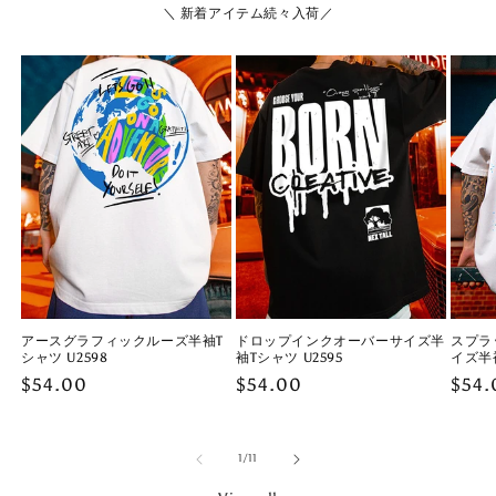
＼ 新着アイテム続々入荷／
アースグラフィックルーズ半袖T
ドロップインクオーバーサイズ半
スプラ
シャツ U2598
袖Tシャツ U2595
イズ半袖
Regular
$54.00
Regular
$54.00
Regu
$54.
price
price
price
of
1
/
11