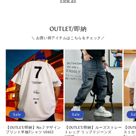
View all
OUTLET/即納
＼ お買い得アイテムはこちらをチェック／
Sale
Sale
Sa
【OUTLET/即納】No.7 デザイン
【OUTLET/即納】ルーズストレー
【OU
プリント半袖Tシャツ U1652
トレッグ リップドジーンズ
ストカ