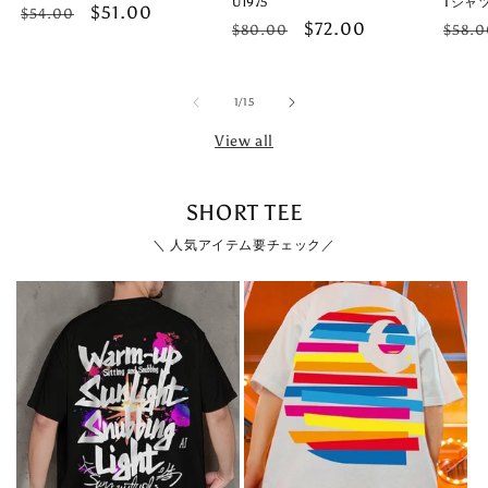
U1975
Tシャツ
Regular
Sale
$51.00
$54.00
Regular
Sale
$72.00
Regu
$80.00
$58.0
price
price
price
price
price
of
1
/
15
View all
SHORT TEE
＼ 人気アイテム要チェック／