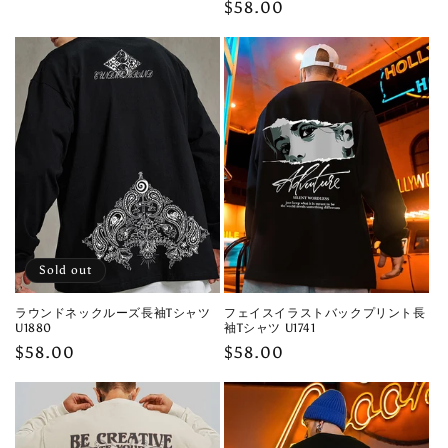
Regular
$58.00
price
price
Sold out
ラウンドネックルーズ長袖Tシャツ
フェイスイラストバックプリント長
U1880
袖Tシャツ U1741
Regular
$58.00
Regular
$58.00
price
price