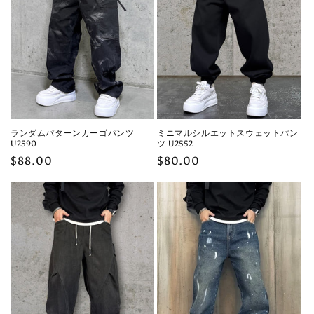
ランダムパターンカーゴパンツ
ミニマルシルエットスウェットパン
U2590
ツ U2552
Regular
$88.00
Regular
$80.00
price
price