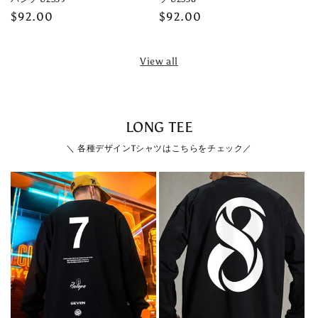
Regular
$92.00
Regular
$92.00
price
price
View all
LONG TEE
＼ 各種デザインTシャツはこちらをチェック／