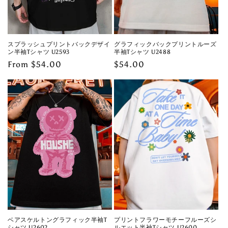
スプラッシュプリントバックデザイ
グラフィックバックプリントルーズ
ン半袖Tシャツ U2593
半袖Tシャツ U2488
Regular
From $54.00
Regular
$54.00
price
price
ベアスケルトングラフィック半袖T
プリントフラワーモチーフルーズシ
シャツ U2602
ルエット半袖Tシャツ U2600