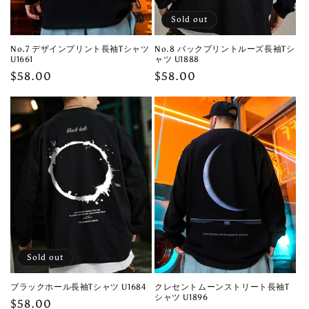
Sold out
No.7 デザインプリント長袖Tシャツ
No.8 バックプリントルーズ長袖Tシ
U1661
ャツ U1888
Regular
$58.00
Regular
$58.00
price
price
Sold out
ブラックホール長袖Tシャツ U1684
クレセントムーンストリート長袖T
シャツ U1896
Regular
$58.00