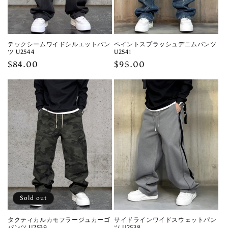
テックシームワイドシルエットパン
ペイントスプラッシュデニムパンツ
ツ U2544
U2541
Regular
$84.00
Regular
$95.00
price
price
Sold out
タクティカルカモフラージュカーゴ
サイドラインワイドスウェットパン
パンツ U2539
ツ U2538