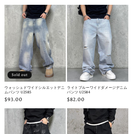
Sold out
ウォッシュドワイドシルエットデニ
ライトブルーワイドダメージデニム
ムパンツ U2585
パンツ U2584
Regular
$93.00
Regular
$82.00
price
price