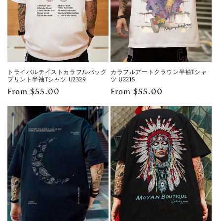
トライバルテイストカラフルバック
カラフルアートクラウン半袖Tシャ
プリント半袖Tシャツ U2329
ツ U2215
Regular
From $55.00
Regular
From $55.00
price
price