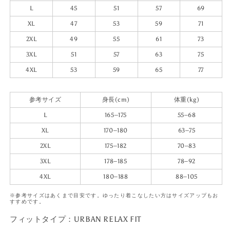
L
45
51
57
69
XL
47
53
59
71
2XL
49
55
61
73
3XL
51
57
63
75
4XL
53
59
65
77
参考サイズ
身長(cm)
体重(kg)
L
165–175
55–68
XL
170–180
63–75
2XL
175–182
70–83
3XL
178–185
78–92
4XL
180–188
88–105
※参考サイズはあくまで目安です。ゆったり着こなしたい方はサイズアップもお
すすめです。
フィットタイプ：URBAN RELAX FIT