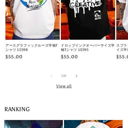
t
e
n
t
アースグラフィックルーズ半袖T
ドロップインクオーバーサイズ半
スプラ
シャツ U2598
袖Tシャツ U2595
イズ半袖
Regular
$55.00
Regular
$55.00
Regu
$55.
price
price
price
of
1
/
11
View all
RANKING