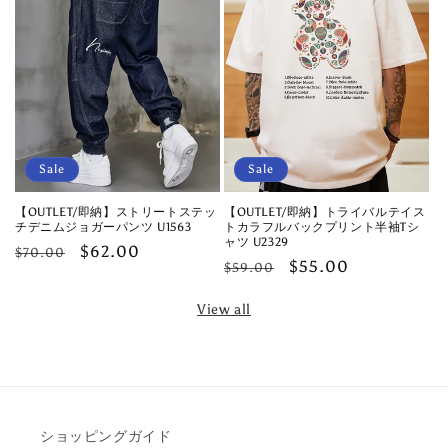
Sale
Sale
【OUTLET/即納】ストリートステッ
【OUTLET/即納】トライバルテイス
チデニムジョガーパンツ U1563
トカラフルバックプリント半袖Tシ
ャツ U2329
Regular
Sale
$62.00
$70.00
Regular
Sale
$55.00
$59.00
price
price
price
price
View all
ショッピングガイド