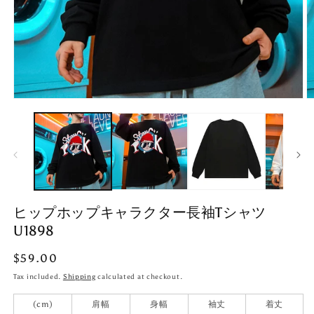
Open
O
media
m
1
2
in
in
modal
m
ヒップホップキャラクター長袖Tシャツ
U1898
Regular
$59.00
price
Tax included.
Shipping
calculated at checkout.
(cm)
肩幅
身幅
袖丈
着丈