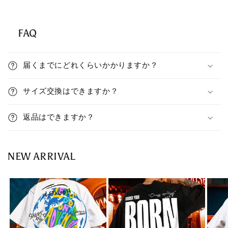
c
o
n
FAQ
t
C
e
o
届くまでにどれくらいかかりますか？
n
l
t
l
サイズ交換はできますか？
a
p
返品はできますか？
s
i
b
NEW ARRIVAL
l
e
c
o
n