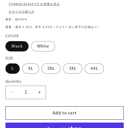
※URBAN RELAX FIT の特徴を見る
※サイズの測り方
素材 : 綿100%
重量 : 通常 6.5OZ , 厚手 8.9OZ（※カラー名に厚手の記載あり）
COLOR
Black
White
SIZE
L
XL
2XL
3XL
4XL
Quantity
Decrease
Increase
quantity
quantity
for
for
Add to cart
ヒ
ヒ
ッ
ッ
プ
プ