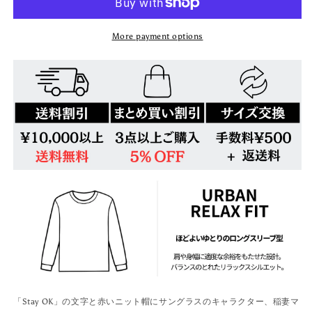
ホ
ホ
ッ
ッ
More payment options
プ
プ
キ
キ
ャ
ャ
ラ
ラ
ク
ク
タ
タ
ー
ー
長
長
袖
袖
T
T
シ
シ
ャ
ャ
ツ
ツ
U1898
U1898
「Stay OK」の文字と赤いニット帽にサングラスのキャラクター、稲妻マ