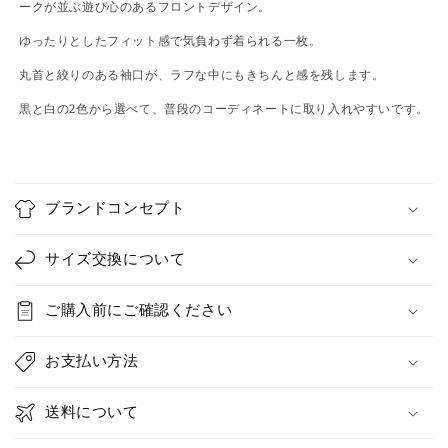
ークが並ぶ遊び心のあるフロントデザイン。
ゆったりとしたフィット感で気負わず着られる一枚。
丸首と絞りのある袖口が、ラフな中にもきちんと感を残します。
黒と白の2色から選べて、普段のコーディネートに取り入れやすいです。
C
o
ブランドコンセプト
l
l
サイズ交換について
a
p
ご購入前にご確認ください
s
i
お支払い方法
b
l
送料について
e