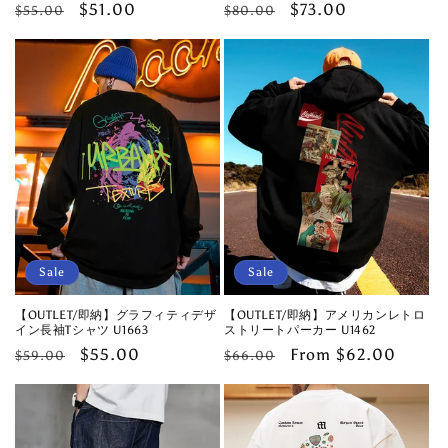
Regular
Sale
$51.00
Regular
Sale
$73.00
$55.00
$80.00
price
price
price
price
Sale
Sale
【OUTLET/即納】グラフィティデザ
【OUTLET/即納】アメリカンレトロ
イン長袖Tシャツ U1663
ストリートパーカー U1462
Regular
Sale
$55.00
Regular
Sale
From $62.00
$59.00
$66.00
price
price
price
price