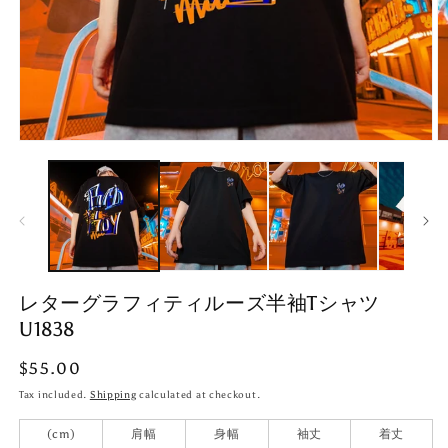
Open
O
media
m
1
2
in
in
modal
m
レターグラフィティルーズ半袖Tシャツ
U1838
Regular
$55.00
price
Tax included.
Shipping
calculated at checkout.
(cm)
肩幅
身幅
袖丈
着丈