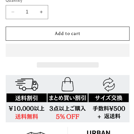
Quantity
Decrease
Increase
quantity
quantity
for
for
Add to cart
レ
レ
タ
タ
ー
ー
グ
グ
ラ
ラ
フ
フ
ィ
ィ
テ
テ
ィ
ィ
ル
ル
ー
ー
ズ
ズ
半
半
袖
袖
T
T