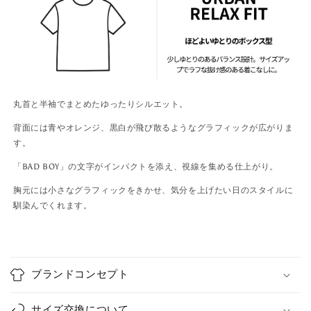
シ
シ
ャ
ャ
ツ
ツ
U1838
U1838
丸首と半袖でまとめたゆったりシルエット。
背面には青やオレンジ、黒白が飛び散るようなグラフィックが広がりま
す。
「BAD BOY」の文字がインパクトを添え、視線を集める仕上がり。
胸元には小さなグラフィックをきかせ、気分を上げたい日のスタイルに
馴染んでくれます。
C
o
ブランドコンセプト
l
l
サイズ交換について