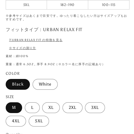
5XL
182–190
100–115
※参考サイズはあくまで目安です。ゆったり着こなしたい方はサイズアップもお
すすめです。
フィットタイプ：URBAN RELAX FIT
※URBAN RELAX FIT の特徴を見る
※サイズの測り方
素材 : 綿100%
重量 : 通常 6.5OZ , 厚手 8.9OZ（※カラー名に厚手の記載あり）
COLOR
Black
White
SIZE
M
L
XL
2XL
3XL
4XL
5XL