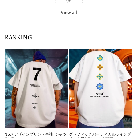
of
1
/
11
View all
RANKING
No.7 デザインプリント半袖Tシャツ
グラフィックバーティカルラインプ