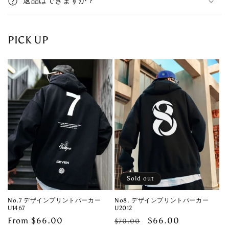
返品はできますか？
s
i
b
PICK UP
l
e
c
o
n
t
e
n
t
Sold out
No.7 デザインプリントパーカー
No8. デザインプリントパーカー
U1467
U2012
Regular
From $66.00
Regular
Sale
$66.00
$70.00