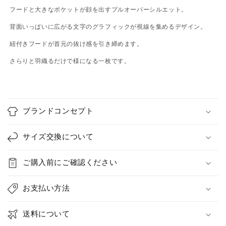
フードと大きなポケットが顔を出すプルオーバーシルエット。
背面いっぱいに広がる文字のグラフィックが視線を集めるデザイン。
紐付きフードが首元の抜け感を引き締めます。
さらりと羽織るだけで様になる一枚です。
C
o
ブランドコンセプト
l
l
サイズ交換について
a
p
ご購入前にご確認ください
s
i
お支払い方法
b
l
送料について
e