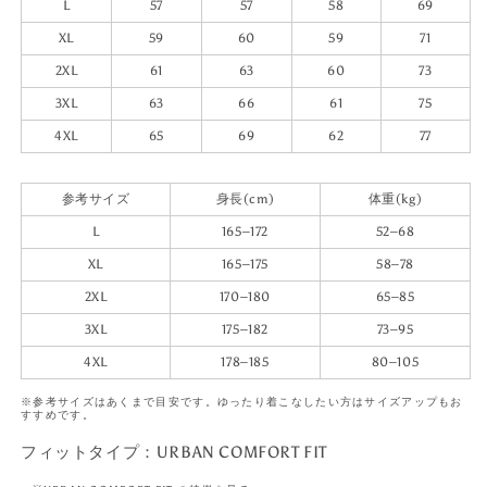
L
57
57
58
69
XL
59
60
59
71
2XL
61
63
60
73
3XL
63
66
61
75
4XL
65
69
62
77
参考サイズ
身長(cm)
体重(kg)
L
165–172
52–68
XL
165–175
58–78
2XL
170–180
65–85
3XL
175–182
73–95
4XL
178–185
80–105
※参考サイズはあくまで目安です。ゆったり着こなしたい方はサイズアップもお
すすめです。
フィットタイプ：URBAN COMFORT FIT