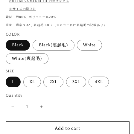
※URBAN COMFORT FIT の特徴を見る
※サイズの測り方
素材 : 綿80%, ポリエステル20%
重量 : 通常 9OZ , 裏起毛 13OZ（※カラー名に裏起毛の記載あり）
COLOR
Black
Black(裏起毛)
White
White(裏起毛)
SIZE
L
XL
2XL
3XL
4XL
Quantity
Decrease
Increase
quantity
quantity
for
for
Add to cart
レ
レ