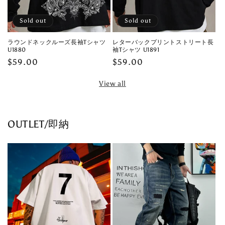
Sold out
Sold out
ラウンドネックルーズ長袖Tシャツ
レターバックプリントストリート長
U1880
袖Tシャツ U1891
Regular
$59.00
Regular
$59.00
price
price
View all
OUTLET/即納