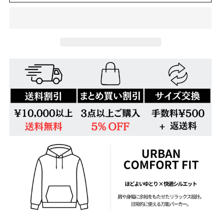
タ
タ
ー
ー
プ
プ
リ
リ
ン
ン
ト
ト
ヒ
ヒ
ッ
ッ
プ
プ
ホ
ホ
ッ
ッ
プ
プ
パ
パ
ー
ー
カ
カ
ー
ー
U1744
U1744