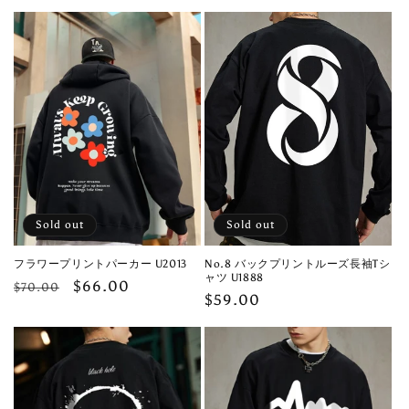
price
price
price
Sold out
Sold out
フラワープリントパーカー U2013
No.8 バックプリントルーズ長袖Tシ
ャツ U1888
Regular
Sale
$66.00
$70.00
Regular
$59.00
price
price
price