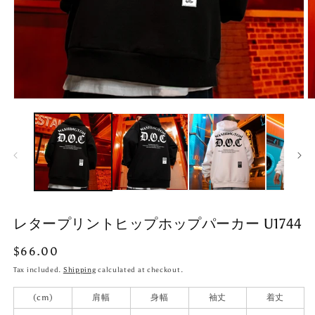
Open
O
media
m
1
2
in
in
modal
m
レタープリントヒップホップパーカー U1744
Regular
$66.00
price
Tax included.
Shipping
calculated at checkout.
(cm)
肩幅
身幅
袖丈
着丈