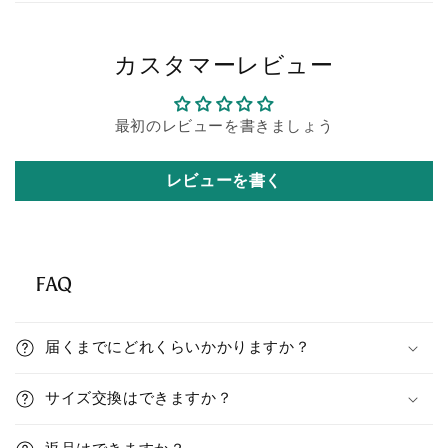
c
o
カスタマーレビュー
n
t
e
最初のレビューを書きましょう
n
t
レビューを書く
FAQ
C
o
届くまでにどれくらいかかりますか？
l
l
サイズ交換はできますか？
a
p