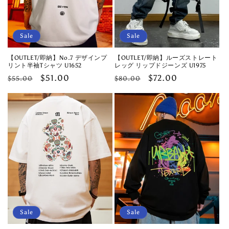
Sale
Sale
【OUTLET/即納】No.7 デザインプ
【OUTLET/即納】ルーズストレート
リント半袖Tシャツ U1652
レッグ リップドジーンズ U1975
Regular
Sale
$51.00
Regular
Sale
$72.00
$55.00
$80.00
price
price
price
price
Sale
Sale