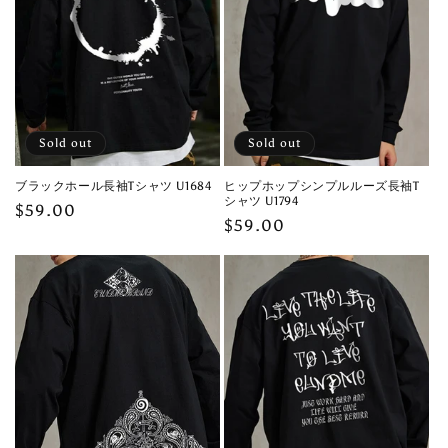
Sold out
Sold out
ブラックホール長袖Tシャツ U1684
ヒップホップシンプルルーズ長袖T
シャツ U1794
Regular
$59.00
Regular
$59.00
price
price