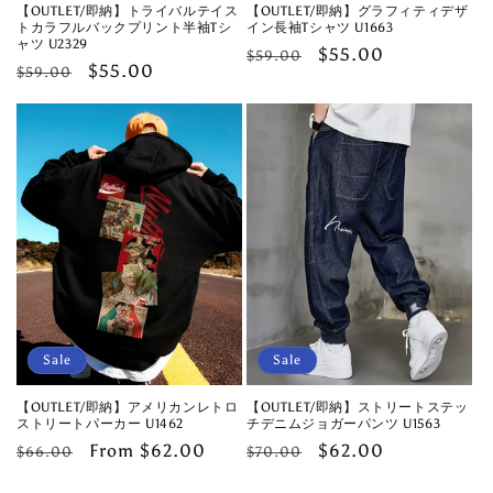
【OUTLET/即納】トライバルテイス
【OUTLET/即納】グラフィティデザ
トカラフルバックプリント半袖Tシ
イン長袖Tシャツ U1663
ャツ U2329
Regular
Sale
$55.00
$59.00
Regular
Sale
$55.00
$59.00
price
price
price
price
Sale
Sale
【OUTLET/即納】アメリカンレトロ
【OUTLET/即納】ストリートステッ
ストリートパーカー U1462
チデニムジョガーパンツ U1563
Regular
Sale
From $62.00
Regular
Sale
$62.00
$66.00
$70.00
price
price
price
price